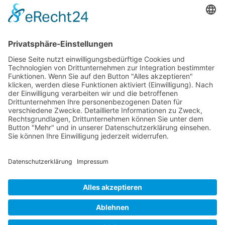
Bestätigen
(*)
Ich habe die
Datenschutzerklärung
zur
Kenntnis genommen. Ich
stimme zu, dass meine
Angaben und Daten zur
Beantwortung meiner
Anfrage elektronisch
erhoben und gespeichert
werden.
Hinweis: Sie können Ihre
Einwilligung jederzeit für die
Zukunft per E-Mail an
service@designinstein-
gmbh.de widerrufen.
Absenden