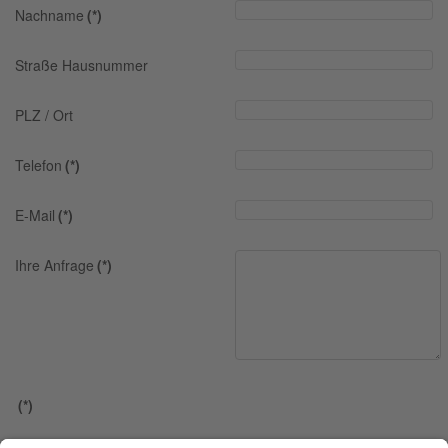
Nachname
(*)
Straße Hausnummer
PLZ / Ort
Telefon
(*)
E-Mail
(*)
Ihre Anfrage
(*)
(*)